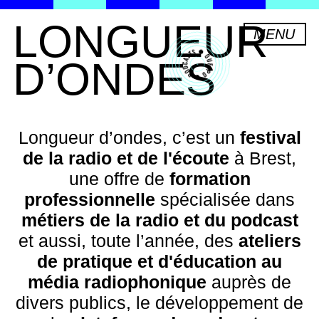
L
O
N
G
U
E
U
R
MENU
D
’
O
N
D
E
S
Longueur d’ondes, c’est un
festival
de la radio et de l'écoute
à Brest,
une offre de
formation
professionnelle
spécialisée dans
métiers de la radio et du podcast
et aussi, toute l’année, des
ateliers
de pratique et d'éducation au
média radiophonique
auprès de
divers publics, le développement de